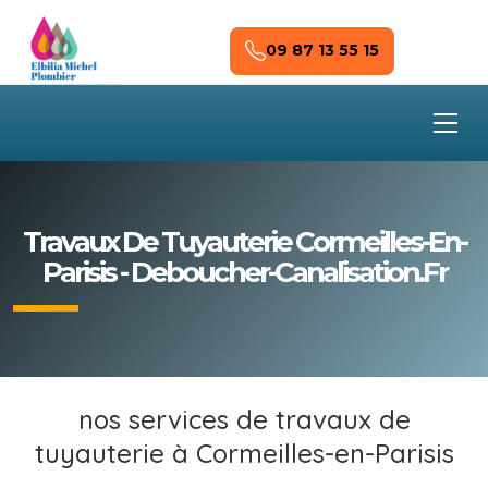
Skip to main content
09 87 13 55 15
Travaux De Tuyauterie Cormeilles-En-
Parisis - Deboucher-Canalisation.fr
nos services de travaux de
tuyauterie à Cormeilles-en-Parisis