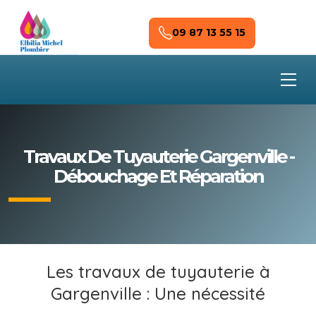
Skip to main content
09 87 13 55 15
Travaux De Tuyauterie Gargenville -
Débouchage Et Réparation
Les travaux de tuyauterie à
Gargenville : Une nécessité