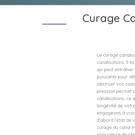
Curage Ca
Le curage canalis
canalisations. Il e
qui peut entraîner
puissants pour dél
obstruer vos cana
pression permet d'
canalisations, ce 
longévité de votre
engageons à vous 
d'abord l'état de v
curage du canal ef
conscience de l'ét