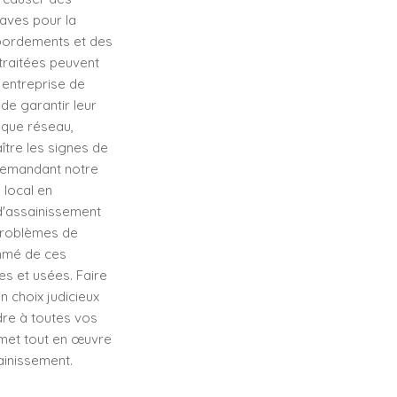
aves pour la
ébordements et des
 traitées peuvent
 entreprise de
de garantir leur
aque réseau,
ître les signes de
 demandant notre
 local en
 d'assainissement
 problèmes de
ammé de ces
es et usées. Faire
 choix judicieux
dre à toutes vos
 met tout en œuvre
ainissement.