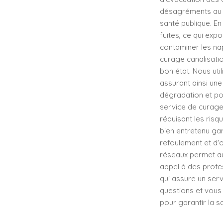
désagréments au 
santé publique. E
fuites, ce qui exp
contaminer les na
curage canalisatio
bon état. Nous ut
assurant ainsi une
dégradation et pou
service de curage 
réduisant les risq
bien entretenu gar
refoulement et d'
réseaux permet aus
appel à des profe
qui assure un ser
questions et vous
pour garantir la s