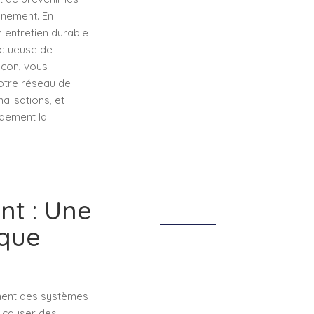
nnement. En
 entretien durable
ectueuse de
açon, vous
otre réseau de
alisations, et
idement la
nt : Une
ique
ement des systèmes
 causer des