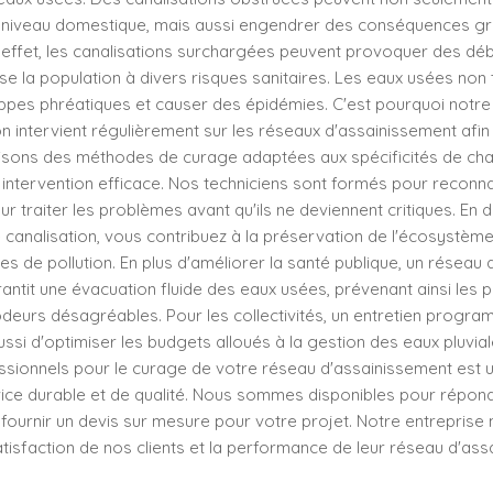
niveau domestique, mais aussi engendrer des conséquences gr
n effet, les canalisations surchargées peuvent provoquer des d
ose la population à divers risques sanitaires. Les eaux usées non
ppes phréatiques et causer des épidémies. C'est pourquoi notre
n intervient régulièrement sur les réseaux d'assainissement afin 
ilisons des méthodes de curage adaptées aux spécificités de ch
 intervention efficace. Nos techniciens sont formés pour reconna
r traiter les problèmes avant qu'ils ne deviennent critiques. En
canalisation, vous contribuez à la préservation de l'écosystème
ues de pollution. En plus d'améliorer la santé publique, un réseau
antit une évacuation fluide des eaux usées, prévenant ainsi les
odeurs désagréables. Pour les collectivités, un entretien progr
si d'optimiser les budgets alloués à la gestion des eaux pluvial
ssionnels pour le curage de votre réseau d'assainissement est un
vice durable et de qualité. Nous sommes disponibles pour répon
 fournir un devis sur mesure pour votre projet. Notre entreprise
atisfaction de nos clients et la performance de leur réseau d'ass