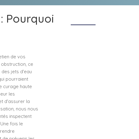
: Pourquoi
etien de vos
e obstruction, ce
 des jets d'eau
qui pourraient
le curage haute
eur les
et d'assurer la
isation, nous nous
ntés inspectent
 Une fois le
prendre
t de prévenir les