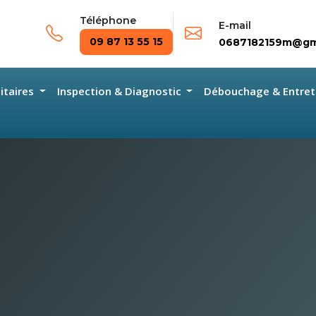
Téléphone
E-mail
09 87 13 55 15
0687182159m@gm
nitaires
Inspection & Diagnostic
Débouchage & Entret