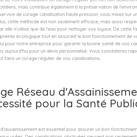
idiens, mais contribue également à la préservation de l’enviro
service de curage canalisation haute pression, vous misez sur un
plus, cette méthode est non seulement efficace, mais aussi resp
ar elle n'utilise que de l'eau pour nettoyer vos tuyaux. De cette f
preinte écologique tout en assurant le bon fonctionnement de v
ez pour notre entreprise pour garantir la bonne santé de vos can
s aujourd'hui pour un devis personnalisé. Vous constaterez rap
t faire un curage régulier de vos canalisations.
ge Réseau d'Assainisseme
essité pour la Santé Publ
d'assainissement est essentiel pour assurer un bon fonctionn
eaux usées. Des canalisations obstruées peuvent non seulement