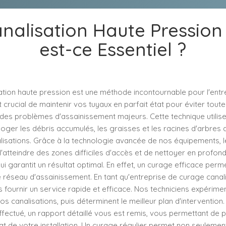
nalisation Haute Pression 
est-ce Essentiel ?
ation haute pression est une méthode incontournable pour l'entr
st crucial de maintenir vos tuyaux en parfait état pour éviter tout
 des problèmes d'assainissement majeurs. Cette technique utilise
oger les débris accumulés, les graisses et les racines d'arbres 
lisations. Grâce à la technologie avancée de nos équipements, 
atteindre des zones difficiles d'accès et de nettoyer en profond
qui garantit un résultat optimal. En effet, un curage efficace perm
 réseau d'assainissement. En tant qu'entreprise de curage canal
fournir un service rapide et efficace. Nos techniciens expérime
os canalisations, puis déterminent le meilleur plan d'intervention.
fectué, un rapport détaillé vous est remis, vous permettant de 
at de votre installation. Un curage régulier permet non seulemen