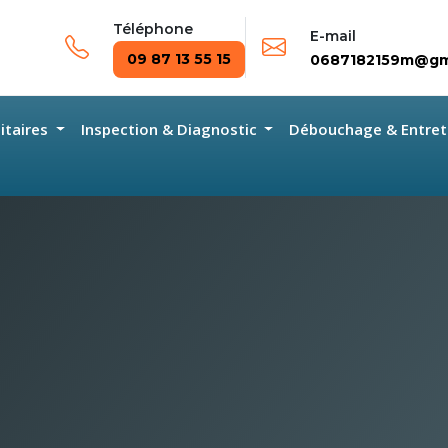
Téléphone
E-mail
09 87 13 55 15
0687182159m@gm
nitaires
Inspection & Diagnostic
Débouchage & Entret