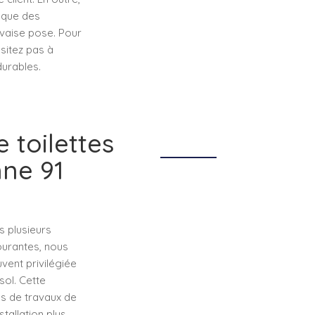
s que des
vaise pose. Pour
sitez pas à
durables.
e toilettes
ne 91
s plusieurs
courantes, nous
vent privilégiée
sol. Cette
s de travaux de
tallation plus