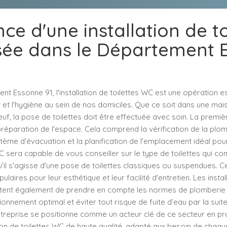
ce d'une installation de t
isée dans le Département 
t Essonne 91, l'installation de toilettes WC est une opération es
t et l'hygiène au sein de nos domiciles. Que ce soit dans une ma
f, la pose de toilettes doit être effectuée avec soin. La premiè
a préparation de l'espace. Cela comprend la vérification de la plom
stème d'évacuation et la planification de l'emplacement idéal pou
C sera capable de vous conseiller sur le type de toilettes qui con
'il s'agisse d'une pose de toilettes classiques ou suspendues. C
ulaires pour leur esthétique et leur facilité d'entretien. Les instal
itent également de prendre en compte les normes de plomberie e
ionnement optimal et éviter tout risque de fuite d’eau par la suit
ntreprise se positionne comme un acteur clé de ce secteur en p
tion de toilettes WC de haute qualité, adapté aux besoin de chaque 