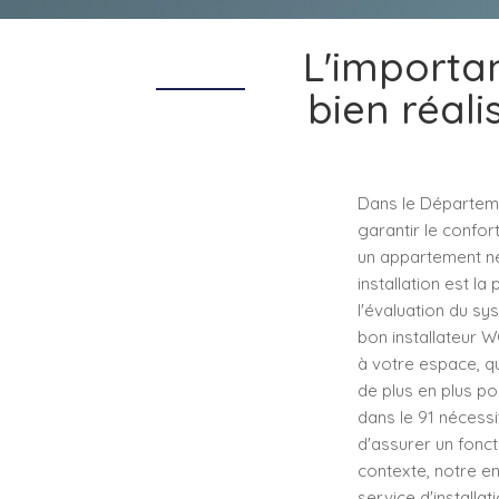
L'importan
bien réal
Dans le Départemen
garantir le confor
un appartement neu
installation est l
l'évaluation du sy
bon installateur W
à votre espace, qu
de plus en plus pop
dans le 91 nécess
d'assurer un fonct
contexte, notre e
service d'installa