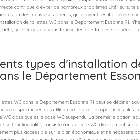
orrecte contribue à éviter de nombreux problèmes ultérieurs, tel
uentes ou des mauvaises odeurs, qui peuvent résulter d'une mau
nstallation de toilettes WC dans le Département Essonne 91, n'hé
ciété, qui s'engage à vous fournir des prestations soignées et 
ents types d'installation d
ans le Département Esson
toilettes WC dans le Département Essonne 91 peut se décliner sou
besoins spécifiques des utilisateurs. Parmi les options les plus 
e WC classique et la pose WC suspendu. La première option, sou
et sa fonctionnalité, consiste à installer le WC directement sur le 
ment plus accessible sur le plan économique et ne nécessite pa
entaires. En revanche, la pose de WC suspendus requiert une ins