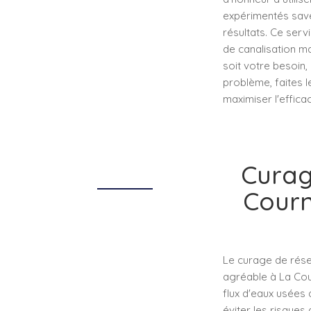
expérimentés save
résultats. Ce serv
de canalisation m
soit votre besoin,
problème, faites l
maximiser l'effica
Curag
Courn
Le curage de rése
agréable à La Cou
flux d'eaux usées 
éviter les risques