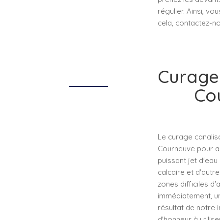
régulier. Ainsi, v
cela, contactez-no
Curage 
Cou
Le curage canalis
Courneuve pour as
puissant jet d'ea
calcaire et d'autr
zones difficiles d
immédiatement, un 
résultat de notre 
d'honneur à utilis