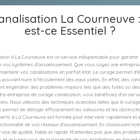
nalisation La Courneuve 
est-ce Essentiel ?
ation à La Courneuve est un service indispensable pour garantir 
 vos systèmes d’assainissement. Que vous soyez une entreprise 
e maintenir vos canalisations en parfait état. Le curage permet d'
s pouvant nuire à l'écoulement des eaux usées. En effet, des cana
t engendrer des problèmes majeurs tels que des fuites ou des 
tre entreprise de curage canalisation, vous bénéficiez d'un serv
ns. Nous utilisons des techniques avancées telles que le curage
i permet de déloger efficacement les salissures et les obstructi
perts à La Courneuve est formée pour intervenir rapidement et 
nctionnalité de vos réseaux d'assainissement. En choisissant not
rvice de qualité, fiable et rapide. N'attendez pas que des problè
 et assurez-vous de la longévité de vos installations en faisant 