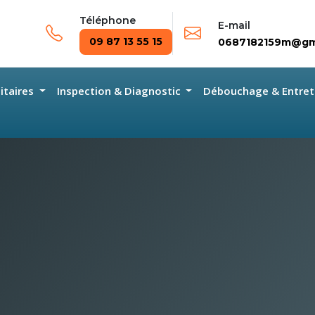
Téléphone
E-mail
09 87 13 55 15
0687182159m@gm
nitaires
Inspection & Diagnostic
Débouchage & Entret