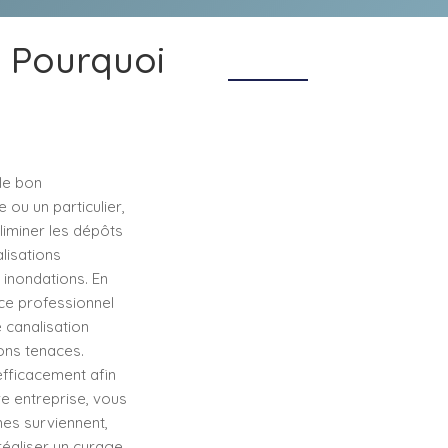
: Pourquoi
le bon
ou un particulier,
éliminer les dépôts
lisations
inondations. En
ice professionnel
 canalisation
ons tenaces.
efficacement afin
re entreprise, vous
mes surviennent,
réaliser un curage