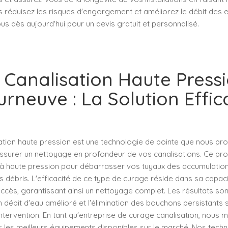
ous réduisez les risques d'engorgement et améliorez le débit des 
us dès aujourd'hui pour un devis gratuit et personnalisé.
Canalisation Haute Press
rneuve : La Solution Effi
ation haute pression est une technologie de pointe que nous pr
surer un nettoyage en profondeur de vos canalisations. Ce proc
u à haute pression pour débarrasser vos tuyaux des accumulation
es débris. L'efficacité de ce type de curage réside dans sa capac
'accès, garantissant ainsi un nettoyage complet. Les résultats son
débit d'eau amélioré et l'élimination des bouchons persistants 
intervention. En tant qu'entreprise de curage canalisation, nous 
er les meilleurs équipements disponibles sur le marché. Nos techn