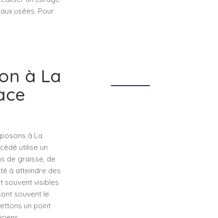
eaux usées. Pour
ion à La
cace
oposons à La
édé utilise un
s de graisse, de
ité à atteindre des
t souvent visibles
sont souvent le
mettons un point
iciens