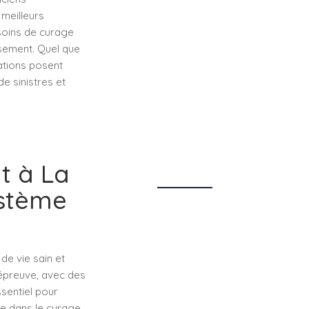
meilleurs
esoins de curage
ssement. Quel que
ations posent
e sinistres et
t à La
ystème
de vie sain et
épreuve, avec des
ssentiel pour
ée dans le curage