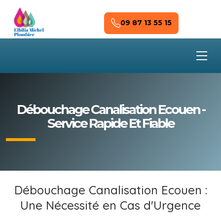
Skip to main content
09 87 13 55 15
Débouchage Canalisation Ecouen -
Service Rapide Et Fiable
Débouchage Canalisation Ecouen :
Une Nécessité en Cas d'Urgence