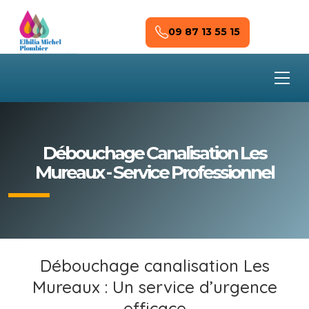
Skip to main content
09 87 13 55 15
Débouchage Canalisation Les
Mureaux - Service Professionnel
Débouchage canalisation Les
Mureaux : Un service d’urgence
efficace