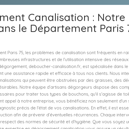
ent Canalisation : Notre 
ans le Département Paris 
nt Paris 75, les problèmes de canalisation sont fréquents en ra
mbreuses infrastructures et de l’utilisation intensive des réseau
dégorgement, deboucher-canalisation.fr, est spécialisée dans 
ant une assistance rapide et efficace à tous nos clients. Nous in
alisations qui peuvent être obstruées par des graisses, des déc
ésirables. Notre équipe d’artisans dégorgeurs dispose des com
saires pour traiter tous types de bouchons, qu'il s'agisse de toil
ant appel à notre entreprise, vous bénéficiez non seulement d'un 
gnostic précis de l'état de vos canalisations. En effet, il est ess
ruction afin de prévenir d’éventuelles récurrences. Chaque interv
 respect des normes de sécurité et d’hygiène. Que vous soyez un
re expertise en dégorgement canalisation vous assure un résulta