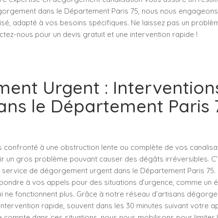
égorgement dans le Département Paris 75, nous nous engageons 
isé, adapté à vos besoins spécifiques. Ne laissez pas un problè
tez-nous pour un devis gratuit et une intervention rapide !
ent Urgent : Intervention
ans le Département Paris 
 confronté à une obstruction lente ou complète de vos canalisat
r un gros problème pouvant causer des dégâts irréversibles. C’e
re service de dégorgement urgent dans le Département Paris 75. 
répondre à vos appels pour des situations d’urgence, comme un é
ui ne fonctionnent plus. Grâce à notre réseau d’artisans dégorge
ntervention rapide, souvent dans les 30 minutes suivant votre a
 compte dans ces situations, nous nous mobilisons pour limiter