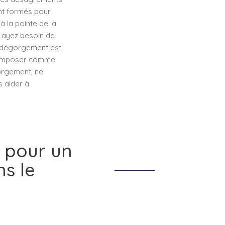
ont formés pour
à la pointe de la
s ayez besoin de
de dégorgement est
 s’imposer comme
orgement, ne
s aider à
s pour un
ns le