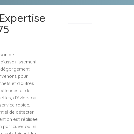
Expertise
75
ison de
x d’assainissement.
le dégorgement
tervenons pour
hets et d'autres
pétences et de
ettes, d'éviers ou
service rapide,
entiel de détecter
ention est réalisée
 particulier ou un
t satisfaisant. En