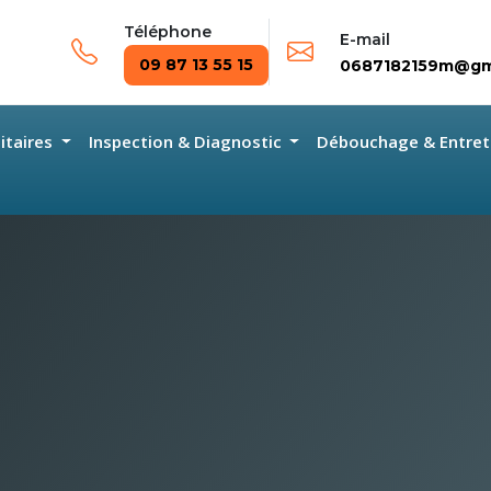
Téléphone
E-mail
09 87 13 55 15
0687182159m@gm
nitaires
Inspection & Diagnostic
Débouchage & Entret