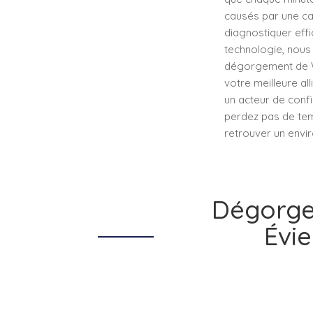
causés par une can
diagnostiquer effi
technologie, nous 
dégorgement de WC
votre meilleure al
un acteur de conf
perdez pas de tem
retrouver un envir
Dégorgem
Évie