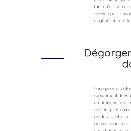
tant qu'artisan d
service personnal
dégénérer : contac
Dégorgem
d
Lorsque vous êtes
rapidement deveni
qu’intervient not
se tient prête à 
ou des toilettes q
garantissons une i
que chaque minute