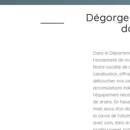
Dégorgem
d
Dans le Départeme
l’ancienneté de no
Notre société de 
canalisation, offr
déboucher vos can
accumulations ind
l’équipement néces
de drains. En fais
mais aussi d'un dia
la cause de l’obst
avec soin, dans le
professionnel, not