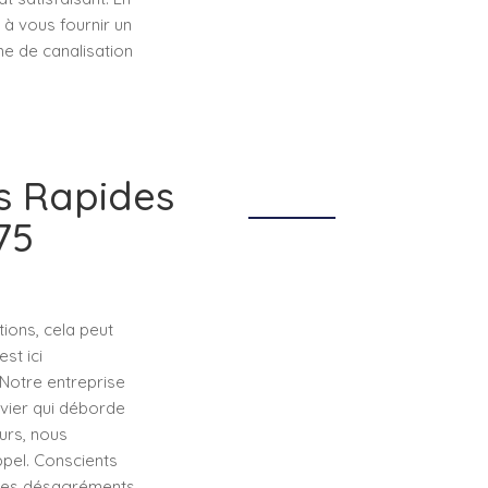
à vous fournir un
me de canalisation
s Rapides
75
ions, cela peut
st ici
Notre entreprise
vier qui déborde
urs, nous
ppel. Conscients
 les désagréments