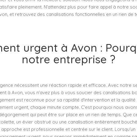
satisfaire pleinement. N'attendez plus pour faire appel à notre so
n, et retrouvez des canalisations fonctionnelles en un rien de 
nt urgent à Avon : Pourqu
notre entreprise ?
rgence nécessitent une réaction rapide et efficace. Avec notre s
t à Avon, vous n'avez plus à vous soucier des canalisations b
ment est reconnue pour sa rapidité d'intervention et la qualité
ement urgent, chaque minute compte. C'est pourquoi nous avon
 dégorgement qui peut être sur place en un rien de temps. Que ce
ilette, un évier obstrué ou une canalisation entièrement bouc
e approche est professionnelle et centrée sur le client. Lorsqu'un 
égorgement urgent, nous prenons immédiatement en compte sa s