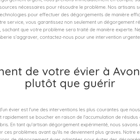
sources nécessaires pour résoudre le problème. Nos artisans s
t technologies pour effectuer des dégorgements de manière effic
otre service, vous garantissez non seulement un dégorgement réu
rit, sachant que votre problème sera traité de manière experte. Ne
erie s'aggraver, contactez-nous pour une intervention urgente
nt de votre évier à Avon 
plutôt que guérir
n évier est l'une des interventions les plus courantes que nous
t rapidement se boucher en raison de l'accumulation de résidus 
ris. En tant qu'artisan dégorgement expérimenté, nous savons à 
er ces problèmes avant qu'ils ne deviennent plus graves. Notre 
tions de dégorgement évier adaptées pour éviter des désagrém