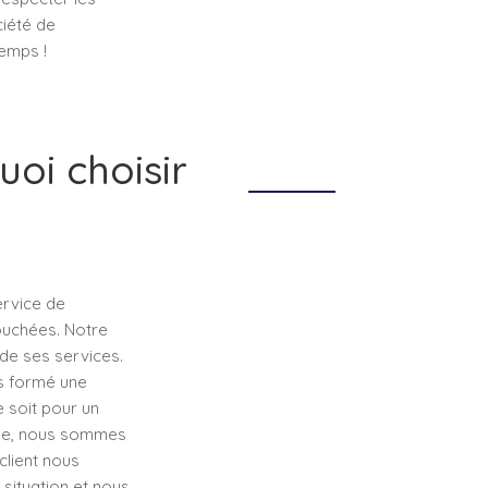
ciété de
temps !
oi choisir
ervice de
ouchées. Notre
 de ses services.
s formé une
 soit pour un
hée, nous sommes
client nous
ituation et nous