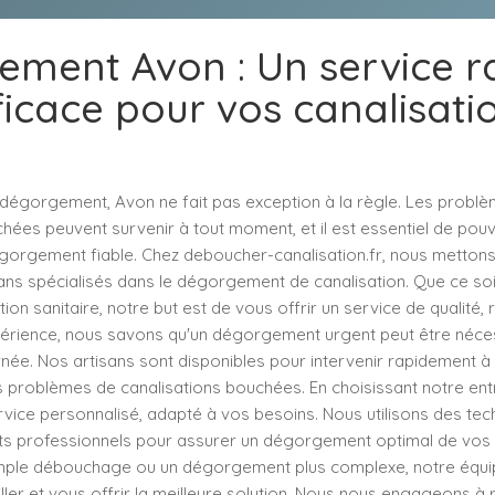
ment Avon : Un service r
ficace pour vos canalisati
e dégorgement, Avon ne fait pas exception à la règle. Les probl
hées peuvent survenir à tout moment, et il est essentiel de pou
gorgement fiable. Chez deboucher-canalisation.fr, nous mettons
ans spécialisés dans le dégorgement de canalisation. Que ce soit
ion sanitaire, notre but est de vous offrir un service de qualité, 
érience, nous savons qu'un dégorgement urgent peut être néces
née. Nos artisans sont disponibles pour intervenir rapidement à 
 problèmes de canalisations bouchées. En choisissant notre ent
ervice personnalisé, adapté à vos besoins. Nous utilisons des t
s professionnels pour assurer un dégorgement optimal de vos 
imple débouchage ou un dégorgement plus complexe, notre équi
ler et vous offrir la meilleure solution. Nous nous engageons à 