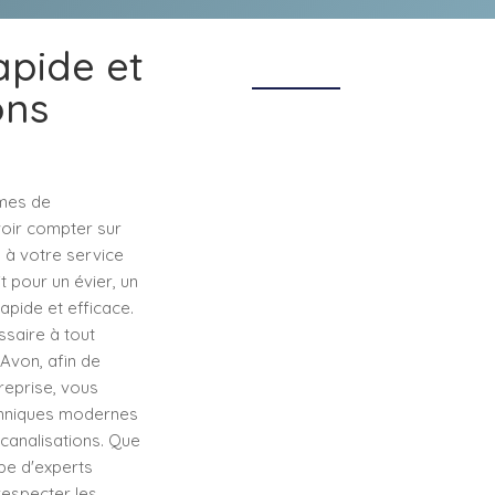
apide et
ons
èmes de
voir compter sur
 à votre service
 pour un évier, un
rapide et efficace.
saire à tout
Avon, afin de
reprise, vous
echniques modernes
canalisations. Que
pe d'experts
respecter les