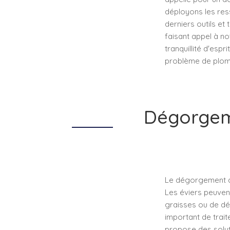
déployons les res
derniers outils e
faisant appel à n
tranquillité d'esp
problème de plomb
Dégorgeme
Le dégorgement d’u
Les éviers peuven
graisses ou de déb
important de trait
propose des solu