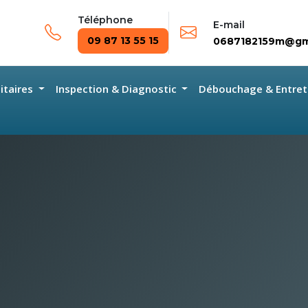
Téléphone
E-mail
09 87 13 55 15
0687182159m@gm
nitaires
Inspection & Diagnostic
Débouchage & Entret