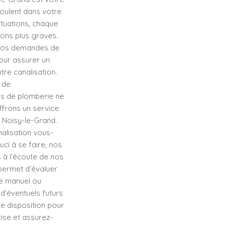
oulent dans votre
tuations, chaque
ions plus graves.
 vos demandes de
our assurer un
tre canalisation.
 de
es de plomberie ne
ffrons un service
 Noisy-le-Grand.
alisation vous-
ci à se faire, nos
 à l’écoute de nos
permet d’évaluer
e manuel ou
d’éventuels futurs
e disposition pour
ise et assurez-