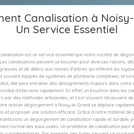
nt Canalisation à Noisy-
Un Service Essentiel
nalisation est un service essentiel que notre société de dég
Les canalisations peuvent se boucher pour diverses raisons, all
graisses et de débris aux racines d'arbres qui infiltrent les tuyau
 souvent équipés de systèmes de plomberie complexes, et lor
duit, elle peut entraîner des désagréments majeurs dans votre q
imordial d’intervenir rapidement. En effet, un bouchon dans les ca
s par des méthodes artisanales, et il est souvent nécessaire de
otre artisan dégorgement à Noisy-le-Grand se déplace rapideme
is et proposer une solution efficace. Grâce à notre matériel de 
arantissons un dégorgement de canalisation rapide et durable, p
ement normal des eaux usées. Un problème de canalisation peut
s supplémentaires. Par exemple, des fuites peuvent se produire 