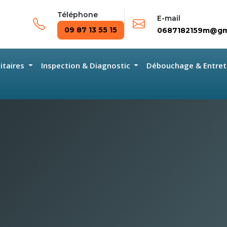
Téléphone
E-mail
09 87 13 55 15
0687182159m@gm
nitaires
Inspection & Diagnostic
Débouchage & Entret