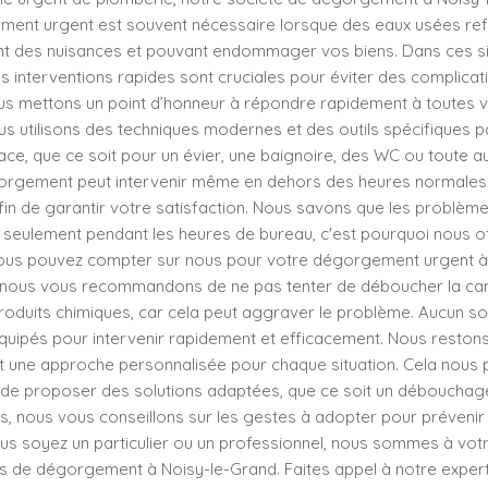
ement urgent est souvent nécessaire lorsque des eaux usées ref
sant des nuisances et pouvant endommager vos biens. Dans ces si
 interventions rapides sont cruciales pour éviter des complicat
us mettons un point d’honneur à répondre rapidement à toutes
 utilisons des techniques modernes et des outils spécifiques p
e, que ce soit pour un évier, une baignoire, des WC ou toute au
gorgement peut intervenir même en dehors des heures normales
fin de garantir votre satisfaction. Nous savons que les problèm
 seulement pendant les heures de bureau, c'est pourquoi nous o
ous pouvez compter sur nous pour votre dégorgement urgent à
 nous vous recommandons de ne pas tenter de déboucher la can
duits chimiques, car cela peut aggraver le problème. Aucun sou
équipés pour intervenir rapidement et efficacement. Nous restons
nt une approche personnalisée pour chaque situation. Cela nous 
de proposer des solutions adaptées, que ce soit un débouchag
, nous vous conseillons sur les gestes à adopter pour prévenir 
s soyez un particulier ou un professionnel, nous sommes à votr
s de dégorgement à Noisy-le-Grand. Faites appel à notre expert