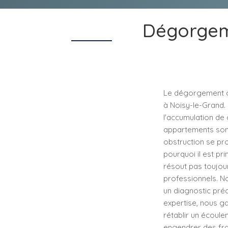
Dégorgeme
Le dégorgement ca
à Noisy-le-Grand. 
l'accumulation de 
appartements sont
obstruction se pro
pourquoi il est pr
résout pas toujour
professionnels. N
un diagnostic préc
expertise, nous g
rétablir un écoul
engendrer des frai