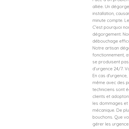
alliée. Un dégorg
installation, cau
minute compte. Les
C'est pourquoi no
dégorgement. Nous
débouchage efficac
Notre artisan dé
fonctionnement, a
se produisent pas
d’urgence 24/7. V
En cas d'urgence,
même avec des pro
techniciens sont 
clients et adopto
les dommages et 
mécanique. De plus
bouchons. Que vou
gérer les urgence