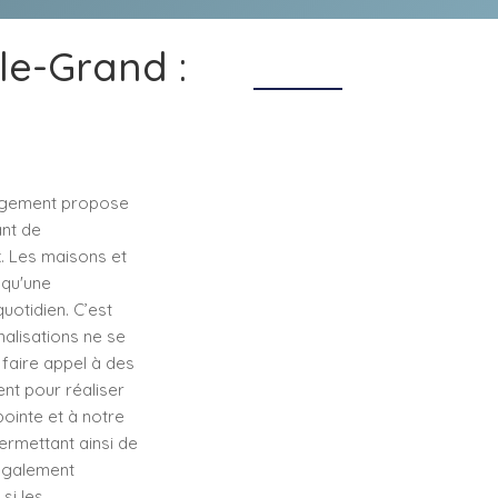
le-Grand :
orgement propose
ant de
x. Les maisons et
squ'une
uotidien. C’est
nalisations ne se
 faire appel à des
nt pour réaliser
pointe et à notre
ermettant ainsi de
 également
si les