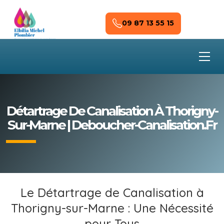
Skip to main content
09 87 13 55 15
Détartrage De Canalisation À Thorigny-
Sur-Marne | Deboucher-Canalisation.fr
Le Détartrage de Canalisation à
Thorigny-sur-Marne : Une Nécessité
pour Tous