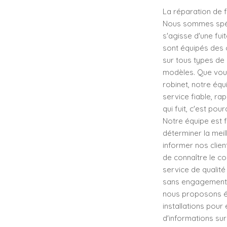
La réparation de f
Nous sommes spécia
s'agisse d'une fui
sont équipés des 
sur tous types de 
modèles. Que vous
robinet, notre équ
service fiable, ra
qui fuit, c'est p
Notre équipe est f
déterminer la mei
informer nos client
de connaître le c
service de qualit
sans engagement, 
nous proposons ég
installations pour
d'informations sur