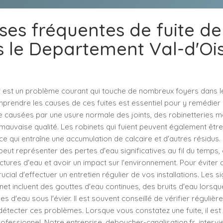
ses fréquentes de fuite de
 le Departement Val-d'Oi
et est un problème courant qui touche de nombreux foyers dans 
mprendre les causes de ces fuites est essentiel pour y remédier
e causées par une usure normale des joints, des robinetteries ma
auvaise qualité. Les robinets qui fuient peuvent également être 
 ce qui entraîne une accumulation de calcaire et d'autres résidus. 
 peut représenter des pertes d'eau significatives au fil du temps,
tures d'eau et avoir un impact sur l'environnement. Pour éviter 
rucial d'effectuer un entretien régulier de vos installations. Les 
inet incluent des gouttes d'eau continues, des bruits d'eau lorsqu
s d'eau sous l'évier. Il est souvent conseillé de vérifier réguliè
r détecter ces problèmes. Lorsque vous constatez une fuite, il 
rofessionnel. Notre entreprise, deboucher-canalisation.fr, interv