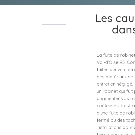
Les cau
dans
La fuite de robin
Val-d'Oise 95. Co
fuites peuvent êtr
des matériaux de m
entretien négligé,
un robinet qui fuit
augmenter vos fac
coûteuses, il est c
d'une fuite de rob
fermé ou des tache
installations pou
faire appel à un p