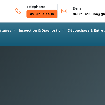
Téléphone
E-mail
09 87 13 55 15
0687182159m@gm
nitaires
Inspection & Diagnostic
Débouchage & Entret