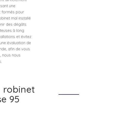
ssant une
t formés pour
obinet mal installé
enir des dégâts
ûteuses à long
llations et évitez
 une évaluation de
nde, afin de vous
e, nous nous
.
 robinet
se 95