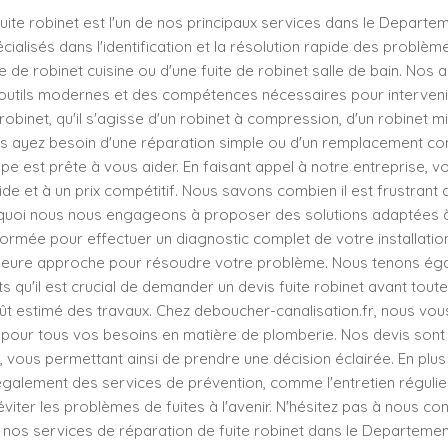
uite robinet est l'un de nos principaux services dans le Departem
lisés dans l'identification et la résolution rapide des problèmes 
te de robinet cuisine ou d'une fuite de robinet salle de bain. Nos 
outils modernes et des compétences nécessaires pour interveni
robinet, qu'il s'agisse d'un robinet à compression, d'un robinet m
 ayez besoin d'une réparation simple ou d'un remplacement co
ipe est prête à vous aider. En faisant appel à notre entreprise, v
pide et à un prix compétitif. Nous savons combien il est frustrant 
ourquoi nous nous engageons à proposer des solutions adaptées à
ormée pour effectuer un diagnostic complet de votre installation
lleure approche pour résoudre votre problème. Nous tenons ég
s qu'il est crucial de demander un devis fuite robinet avant toute 
oût estimé des travaux. Chez deboucher-canalisation.fr, nous vo
é pour tous vos besoins en matière de plomberie. Nos devis sont
vous permettant ainsi de prendre une décision éclairée. En plus
alement des services de prévention, comme l'entretien régulie
 éviter les problèmes de fuites à l'avenir. N'hésitez pas à nous co
 nos services de réparation de fuite robinet dans le Departemen