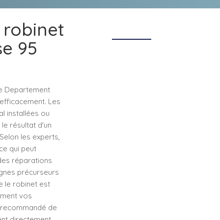
 robinet
se 95
le Departement
 efficacement. Les
l installées ou
le résultat d'un
Selon les experts,
 ce qui peut
des réparations
signes précurseurs
e le robinet est
rement vos
est recommandé de
ient directement