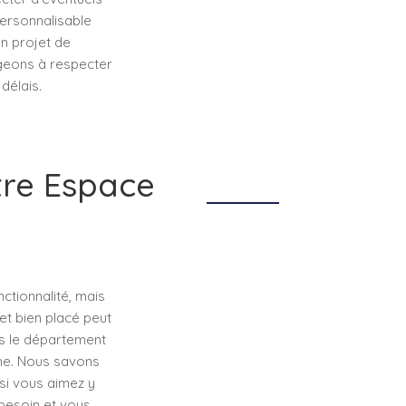
personnalisable
un projet de
ageons à respecter
délais.
tre Espace
nctionnalité, mais
et bien placé peut
ns le département
he. Nous savons
 si vous aimez y
 besoin et vous