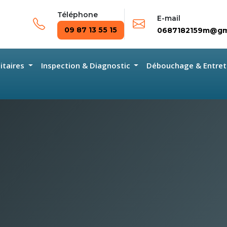
Téléphone
E-mail
09 87 13 55 15
0687182159m@gm
nitaires
Inspection & Diagnostic
Débouchage & Entret