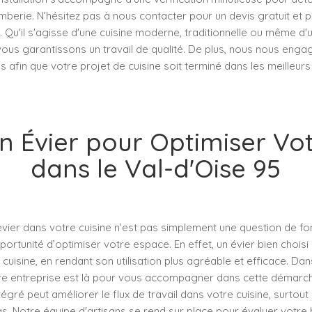
berie. N’hésitez pas à nous contacter pour un devis gratuit et 
 Qu'il s'agisse d'une cuisine moderne, traditionnelle ou même d'
vous garantissons un travail de qualité. De plus, nous nous eng
s afin que votre projet de cuisine soit terminé dans les meilleurs 
 un Évier pour Optimiser Vo
dans le Val-d'Oise 95
n évier dans votre cuisine n’est pas simplement une question de fo
rtunité d’optimiser votre espace. En effet, un évier bien choisi 
cuisine, en rendant son utilisation plus agréable et efficace. Da
tre entreprise est là pour vous accompagner dans cette démarc
tégré peut améliorer le flux de travail dans votre cuisine, surtout
s. Notre équipe d'artisans se rend sur place pour évaluer votre