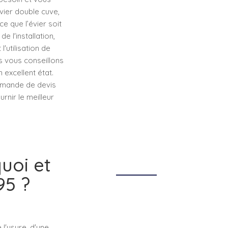
vier double cuve,
e que l’évier soit
 l'installation,
'utilisation de
us vous conseillons
 excellent état.
demande de devis
rnir le meilleur
uoi et
95 ?
l'usure, d'une