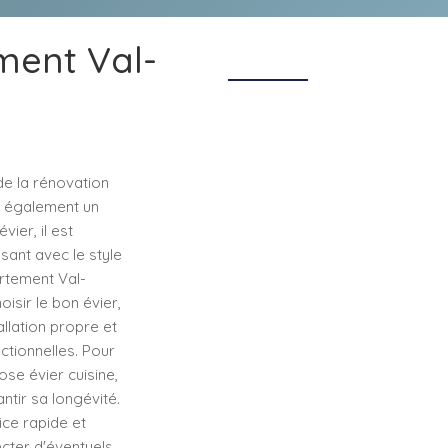
ment Val-
de la rénovation
ue également un
ier, il est
sant avec le style
artement Val-
sir le bon évier,
llation propre et
ctionnelles. Pour
ose évier cuisine,
ntir sa longévité.
ice rapide et
ecter d'éventuels