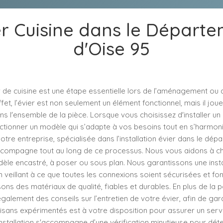
er Cuisine dans le Départe
d'Oise 95
 de cuisine est une étape essentielle lors de l’aménagement ou 
effet, l’évier est non seulement un élément fonctionnel, mais il jo
s l'ensemble de la pièce. Lorsque vous choisissez d'installer un év
ctionner un modèle qui s’adapte à vos besoins tout en s’harmoni
Notre entreprise, spécialisée dans l’installation évier dans le dép
ccompagne tout au long de ce processus. Nous vous aidons à choi
èle encastré, à poser ou sous plan. Nous garantissons une insta
n veillant à ce que toutes les connexions soient sécurisées et fon
isons des matériaux de qualité, fiables et durables. En plus de la p
lement des conseils sur l’entretien de votre évier, afin de gara
isans expérimentés est à votre disposition pour assurer un serv
nstallation s'accompagne d’une vérification minutieuse pour dét