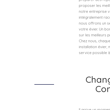
proposer les meill
notre entreprise v
intégralement racc
nous offrons un se
votre évier. Un bon
sur les meilleurs 
Chez nous, chaque
installation évier
service possible à
Chang
Com
Il arrive un momen