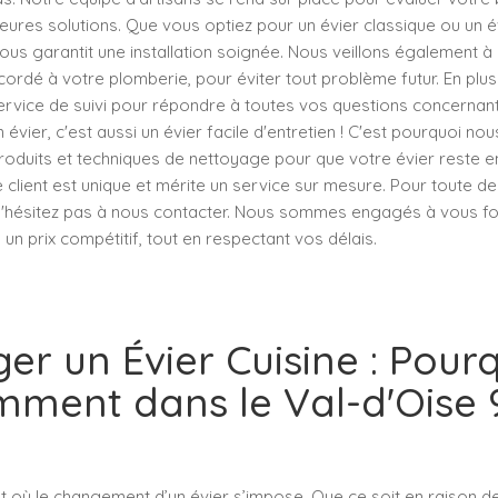
eures solutions. Que vous optiez pour un évier classique ou un é
ous garantit une installation soignée. Nous veillons également à c
ordé à votre plomberie, pour éviter tout problème futur. En plus de
rvice de suivi pour répondre à toutes vos questions concernant l
 évier, c'est aussi un évier facile d'entretien ! C'est pourquoi no
produits et techniques de nettoyage pour que votre évier reste en
 client est unique et mérite un service sur mesure. Pour toute 
, n'hésitez pas à nous contacter. Nous sommes engagés à vous fou
 un prix compétitif, tout en respectant vos délais.
er un Évier Cuisine : Pourq
ment dans le Val-d'Oise 
t où le changement d’un évier s’impose. Que ce soit en raison de 