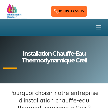
Skip to main content
09 87 13 55 15
Installation Chauffe-Eau
Thermodynamique Creil
Pourquoi choisir notre entreprise
d'installation chauffe-eau
thermodynamique à Creil?