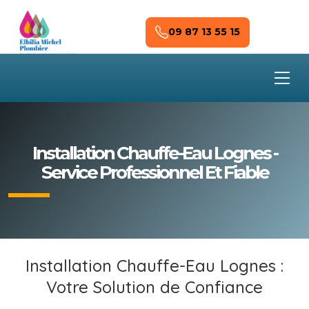
Skip to main content
09 87 13 55 15
Installation Chauffe-Eau Lognes -
Service Professionnel Et Fiable
Installation Chauffe-Eau Lognes :
Votre Solution de Confiance