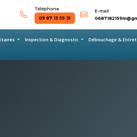
Téléphone
E-mail
09 87 13 55 15
0687182159m@gm
nitaires
Inspection & Diagnostic
Débouchage & Entret