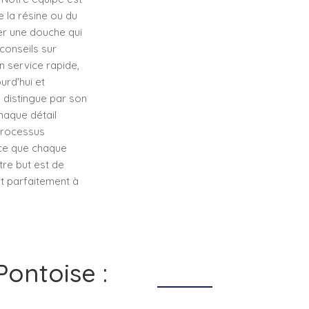
e la résine ou du
r une douche qui
conseils sur
n service rapide,
urd'hui et
 distingue par son
haque détail
 processus
 ce que chaque
tre but est de
nt parfaitement à
Pontoise :