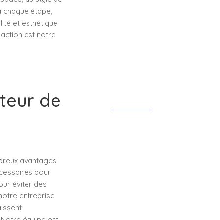
 à chaque étape,
ité et esthétique.
faction est notre
ateur de
mbreux avantages.
écessaires pour
our éviter des
notre entreprise
aissent
. Notre équipe est