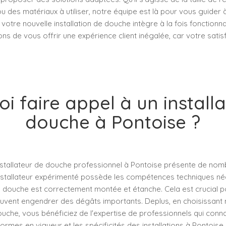
 des matériaux à utiliser, notre équipe est là pour vous guider
votre nouvelle installation de douche intègre à la fois fonctionnal
s de vous offrir une expérience client inégalée, car votre satis
i faire appel à un install
douche à Pontoise ?
installateur de douche professionnel à Pontoise présente de no
installateur expérimenté possède les compétences techniques n
e douche est correctement montée et étanche. Cela est crucial p
euvent engendrer des dégâts importants. Deplus, en choisissant 
douche, vous bénéficiez de l'expertise de professionnels qui conn
ormes en vigueur et les spécificités des installations à Pontoise