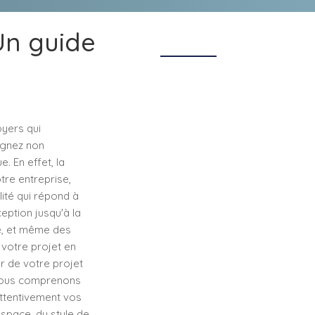
Un guide
oyers qui
agnez non
. En effet, la
tre entreprise,
ité qui répond à
eption jusqu'à la
ne, et même des
votre projet en
r de votre projet
. Nous comprenons
ttentivement vos
espace, du style de