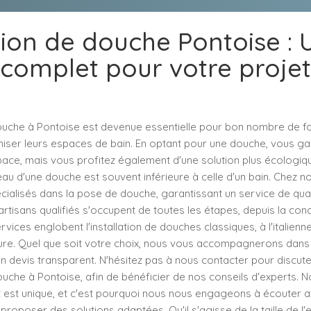
ation de douche Pontoise : 
complet pour votre projet
 douche à Pontoise est devenue essentielle pour bon nombre de f
iser leurs espaces de bain. En optant pour une douche, vous g
ace, mais vous profitez également d'une solution plus écologique
 d'une douche est souvent inférieure à celle d'un bain. Chez no
alisés dans la pose de douche, garantissant un service de qual
rtisans qualifiés s'occupent de toutes les étapes, depuis la conc
ervices englobent l'installation de douches classiques, à l'italien
e. Quel que soit votre choix, nous vous accompagnerons dans 
n devis transparent. N'hésitez pas à nous contacter pour discute
douche à Pontoise, afin de bénéficier de nos conseils d'experts
 est unique, et c'est pourquoi nous nous engageons à écouter a
proposer des solutions adaptées. Qu'il s'agisse de la taille de l'