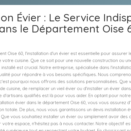
tion Évier : Le Service Indi
ans le Département Oise 
t Oise 60, l'installation d'un évier est essentielle pour assurer 
votre cuisine. Que ce soit pour une nouvelle construction ou un
 installé est crucial. Notre entreprise, spécialisée dans l'installatio
ualité pour répondre à vos besoins spécifiques. Nous compren
, c'est pourquoi nous offrons des solutions personnalisées. Que
e cuisine, de remplacer un vieil évier ou d'installer un évier dans
e d'artisans qualifiés est là pour vous aider. En optant pour notr
allation évier dans le département Oise 60, vous vous assurez d'un
ion totale. De plus, nous vous garantissons un devis installation é
 Que vous souhaitiez installer un évier ou simplement avoir des c
r votre espace, n'hésitez pas à nous contacter. Notre objectif es
ité supérieure tout en respectant votre budget. En choisissant no