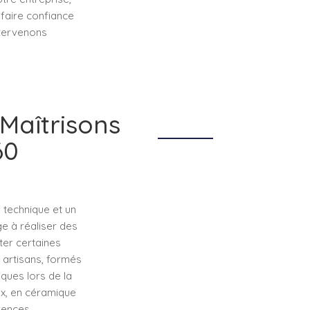
faire confiance
ntervenons
 Maîtrisons
60
 technique et un
e à réaliser des
cter certaines
 artisans, formés
ques lors de la
nox, en céramique
rences