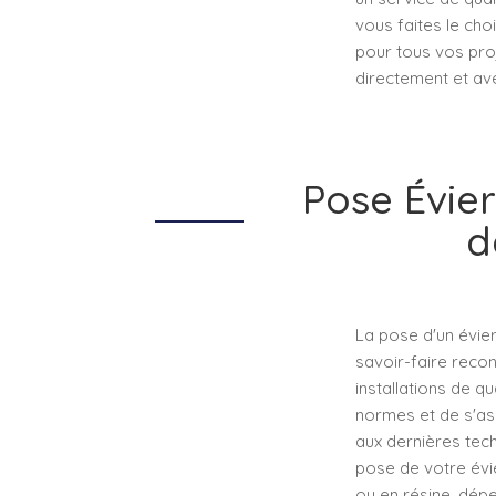
vous faites le ch
pour tous vos proj
directement et av
Pose Évier
d
La pose d'un évier
savoir-faire reco
installations de qu
normes et de s'as
aux dernières tech
pose de votre évier
ou en résine, dép