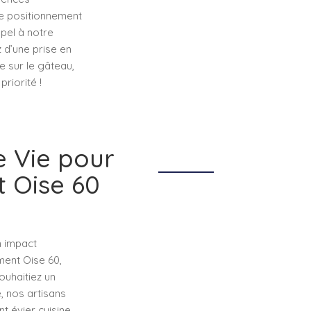
le positionnement
ppel à notre
 d’une prise en
e sur le gâteau,
riorité !
e Vie pour
t Oise 60
n impact
ment Oise 60,
uhaitiez un
 nos artisans
 évier cuisine,