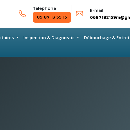
Téléphone
E-mail
09 87 13 55 15
0687182159m@gm
nitaires
Inspection & Diagnostic
Débouchage & Entret