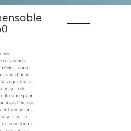
spensable
60
le bon
e rénovation,
n évier, fournit
ons que chaque
 vous ayez besoin
 une salle de
e entreprise pour
 travail bien fait
vier transparent,
onseils sur le
t de vous fournir
tre entreprise,