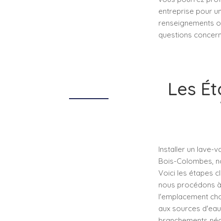
entreprise pour un
renseignements o
questions concerna
Les Ét
Installer un lave-
Bois-Colombes, not
Voici les étapes c
nous procédons à u
l'emplacement choi
aux sources d'eau 
branchements néce