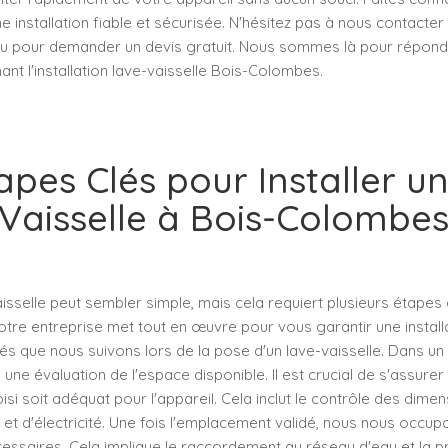
e installation fiable et sécurisée. N'hésitez pas à nous contacter
u pour demander un devis gratuit. Nous sommes là pour répond
nt l'installation lave-vaisselle Bois-Colombes.
apes Clés pour Installer u
Vaisselle à Bois-Colombe
vaisselle peut sembler simple, mais cela requiert plusieurs étapes 
re entreprise met tout en œuvre pour vous garantir une installa
lés que nous suivons lors de la pose d'un lave-vaisselle. Dans u
ne évaluation de l'espace disponible. Il est crucial de s'assurer
si soit adéquat pour l'appareil. Cela inclut le contrôle des dimen
et d'électricité. Une fois l'emplacement validé, nous nous occu
ssaires. Cela implique le raccordement au réseau d'eau et la pri