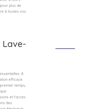
 pour plus de
re à toutes vos
n Lave-
s
essentielles. À
tion efficace.
n premier temps,
 que
sions et l'accès
pons des
se électrique.