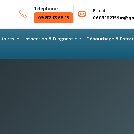
Téléphone
E-mail
09 87 13 55 15
0687182159m@gm
nitaires
Inspection & Diagnostic
Débouchage & Entret