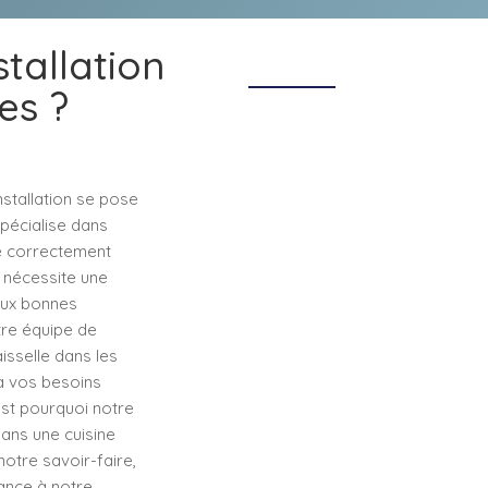
stallation
es ?
nstallation se pose
spécialise dans
re correctement
le nécessite une
 aux bonnes
tre équipe de
isselle dans les
 à vos besoins
est pourquoi notre
dans une cuisine
otre savoir-faire,
ance à notre