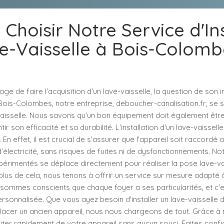
Choisir Notre Service d'In
e-Vaisselle à Bois-Colomb
ge de faire l'acquisition d'un lave-vaisselle, la question de son i
Bois-Colombes, notre entreprise, deboucher-canalisation.fr, se 
e-vaisselle. Nous savons qu'un bon équipement doit également êt
tir son efficacité et sa durabilité. L'installation d'un lave-vaissel
 En effet, il est crucial de s'assurer que l'appareil soit raccordé
'électricité, sans risques de fuites ni de dysfonctionnements. No
périmentés se déplace directement pour réaliser la pose lave-va
n plus de cela, nous tenons à offrir un service sur mesure adapté
 sommes conscients que chaque foyer a ses particularités, et c'
ersonnalisée. Que vous ayez besoin d'installer un lave-vaisselle 
acer un ancien appareil, nous nous chargeons de tout. Grâce à n
iter rapidement de votre appareil sans aucun souci. Faites confi