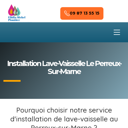
Skip to main content
09 87 13 55 15
Installation Lave-Vaisselle Le Perreux-
Sur-Marne
Pourquoi choisir notre service
d'installation de lave-vaisselle au
Perreux-sur-Marne ?