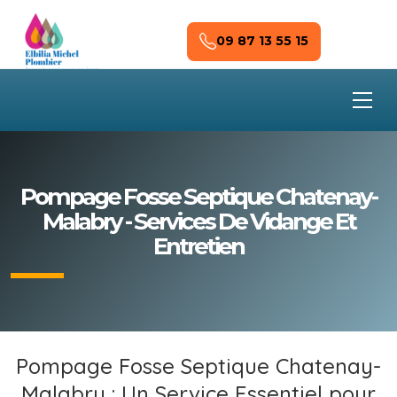
Skip to main content
09 87 13 55 15
Pompage Fosse Septique Chatenay-
Malabry - Services De Vidange Et
Entretien
Pompage Fosse Septique Chatenay-
Malabry : Un Service Essentiel pour