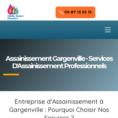
Skip to main content
09 87 13 55 15
Assainissement Gargenville - Services
D'Assainissement Professionnels
Entreprise d'Assainissement à
Gargenville : Pourquoi Choisir Nos
Services ?