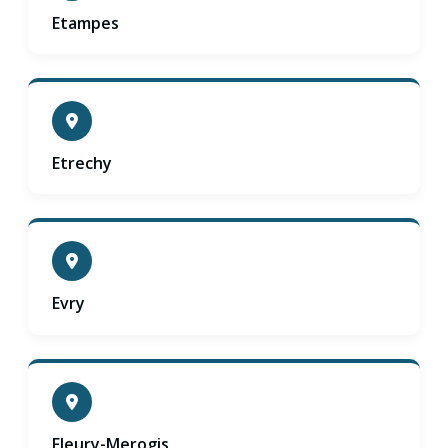
Etampes
Etrechy
Evry
Fleury-Merogis