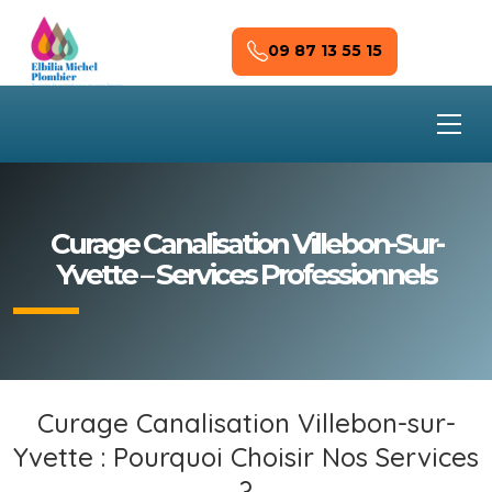
Skip to main content
09 87 13 55 15
Curage Canalisation Villebon-Sur-
Yvette – Services Professionnels
Curage Canalisation Villebon-sur-
Yvette : Pourquoi Choisir Nos Services
?