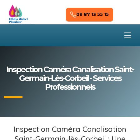
Skip to main content
09 87 13 55 15
Inspection Caméra Canalisation Saint-
Germain-Lès-Corbeil - Services
Professionnels
Inspection Caméra Canalisation
Saint-Germain-lès-Corbeil : Une