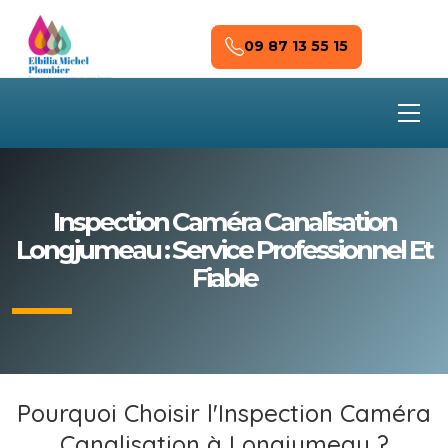
Skip to main content
09 87 13 55 15
Inspection Caméra Canalisation
Longjumeau : Service Professionnel Et
Fiable
Pourquoi Choisir l'Inspection Caméra
Canalisation à Longjumeau ?