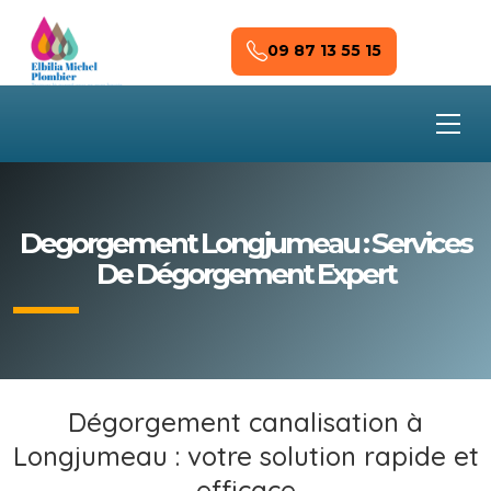
Skip to main content
09 87 13 55 15
Degorgement Longjumeau : Services
De Dégorgement Expert
Dégorgement canalisation à
Longjumeau : votre solution rapide et
efficace