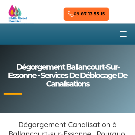
Skip to main content
09 87 13 55 15
Dégorgement Ballancourt-Sur-
Essonne - Services De Déblocage De
Canalisations
Dégorgement Canalisation à
Ballancourt-sur-Essonne : Pourquoi