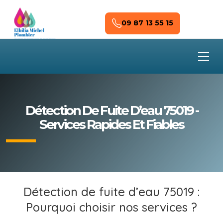
Skip to main content
09 87 13 55 15
Détection De Fuite D’eau 75019 -
Services Rapides Et Fiables
Détection de fuite d’eau 75019 :
Pourquoi choisir nos services ?