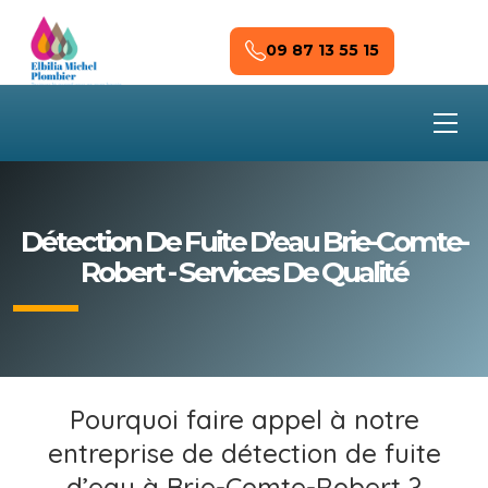
Skip to main content
09 87 13 55 15
Détection De Fuite D’eau Brie-Comte-
Robert - Services De Qualité
Pourquoi faire appel à notre
entreprise de détection de fuite
d’eau à Brie-Comte-Robert ?