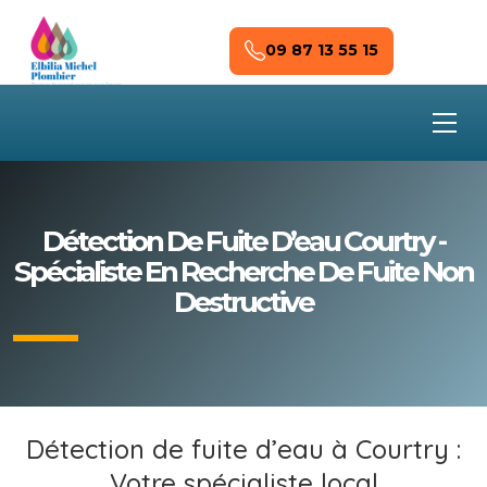
Skip to main content
09 87 13 55 15
Détection De Fuite D’eau Courtry -
Spécialiste En Recherche De Fuite Non
Destructive
Détection de fuite d’eau à Courtry :
Votre spécialiste local