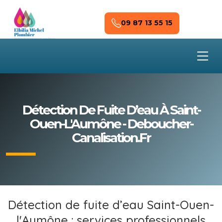
Skip to main content
09 87 13 55 15
Détection De Fuite D’eau À Saint-
Ouen-L'Aumône - Deboucher-
Canalisation.fr
Détection de fuite d’eau Saint-Ouen-
l'Aumône : services professionnels