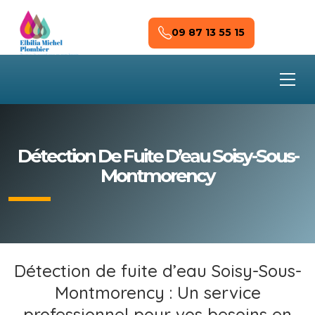
Skip to main content
09 87 13 55 15
Détection De Fuite D’eau Soisy-Sous-
Montmorency
Détection de fuite d’eau Soisy-Sous-
Montmorency : Un service
professionnel pour vos besoins en