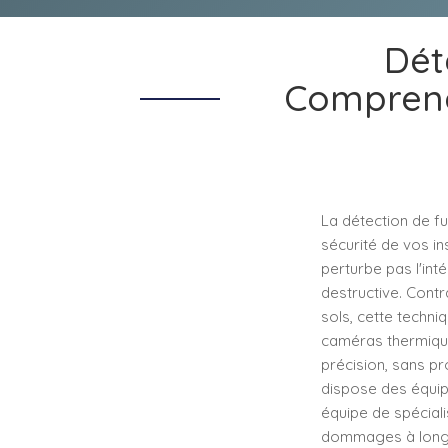
Dét
Comprend
La détection de fui
sécurité de vos ins
perturbe pas l'inté
destructive. Con
sols, cette techn
caméras thermiques
précision, sans p
dispose des équip
équipe de spéciali
dommages à long t