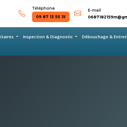
Téléphone
E-mail
09 87 13 55 15
0687182159m@gm
nitaires
Inspection & Diagnostic
Débouchage & Entret