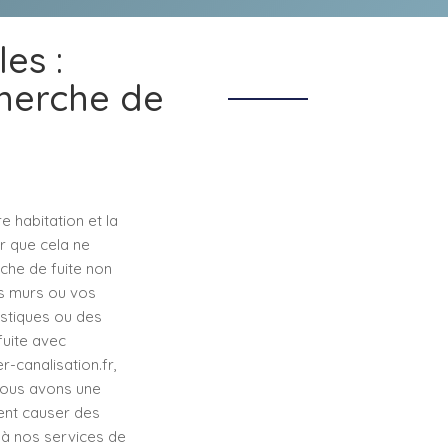
es :
herche de
e habitation et la
er que cela ne
rche de fuite non
s murs ou vos
stiques ou des
fuite avec
-canalisation.fr,
nous avons une
ient causer des
 à nos services de