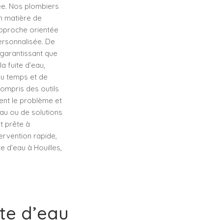
lée. Nos plombiers
n matière de
approche orientée
ersonnalisée. De
, garantissant que
a fuite d’eau,
du temps et de
ompris des outils
ent le problème et
au ou de solutions
t prête à
tervention rapide,
e d’eau à Houilles,
ite d’eau