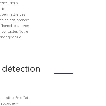
ficace. Nous
r tout
t permettre des
 de ne pas prendre
d’humidité sur vos
 contacter. Notre
s engageons à
 détection
anodine. En effet,
 deboucher-