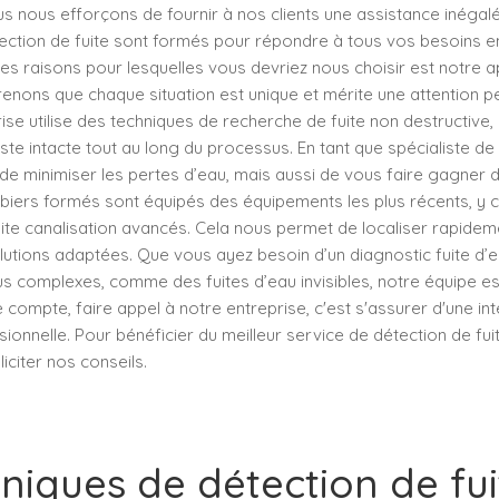
ous nous efforçons de fournir à nos clients une assistance inéga
tection de fuite sont formés pour répondre à tous vos besoins e
des raisons pour lesquelles vous devriez nous choisir est notre 
renons que chaque situation est unique et mérite une attention p
rise utilise des techniques de recherche de fuite non destructive
ste intacte tout au long du processus. En tant que spécialiste de l
 de minimiser les pertes d’eau, mais aussi de vous faire gagner 
mbiers formés sont équipés des équipements les plus récents, y c
uite canalisation avancés. Cela nous permet de localiser rapidem
lutions adaptées. Que vous ayez besoin d’un diagnostic fuite d’e
us complexes, comme des fuites d’eau invisibles, notre équipe es
de compte, faire appel à notre entreprise, c'est s'assurer d'une in
sionnelle. Pour bénéficier du meilleur service de détection de fuit
liciter nos conseils.
niques de détection de fu