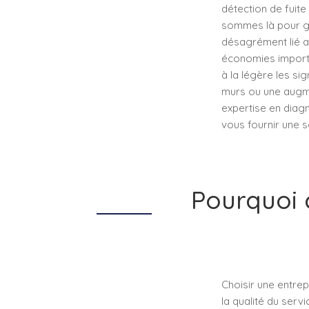
détection de fuite
sommes là pour gar
désagrément lié a
économies importan
à la légère les si
murs ou une augme
expertise en diagn
vous fournir une s
Pourquoi 
Choisir une entrep
la qualité du serv