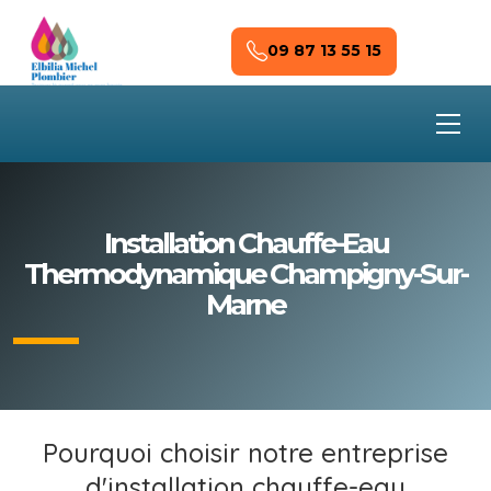
Skip to main content
09 87 13 55 15
Installation Chauffe-Eau
Thermodynamique Champigny-Sur-
Marne
Pourquoi choisir notre entreprise
d'installation chauffe-eau