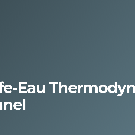
uffe-Eau Thermody
nnel