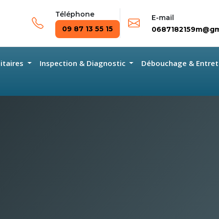
Téléphone
E-mail
09 87 13 55 15
0687182159m@gm
nitaires
Inspection & Diagnostic
Débouchage & Entret