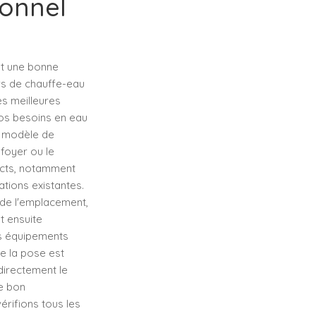
onnel
et une bonne
rs de chauffe-eau
es meilleures
vos besoins en eau
e modèle de
 foyer ou le
ects, notamment
ations existantes.
 de l'emplacement,
t ensuite
es équipements
e la pose est
directement le
e bon
rifions tous les