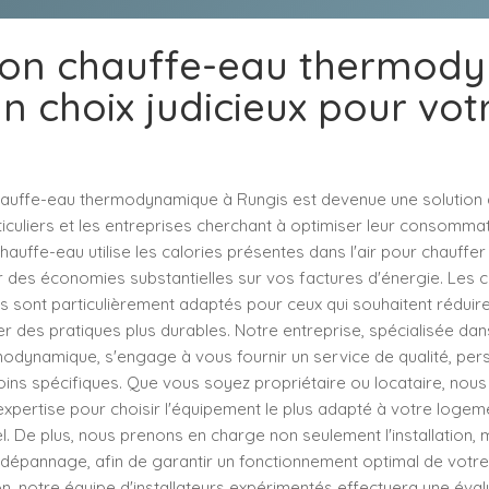
ation chauffe-eau thermod
Un choix judicieux pour vot
 chauffe-eau thermodynamique à Rungis est devenue une solution 
ticuliers et les entreprises cherchant à optimiser leur consommat
chauffe-eau utilise les calories présentes dans l'air pour chauffer
r des économies substantielles sur vos factures d'énergie. Les 
sont particulièrement adaptés pour ceux qui souhaitent réduire
 des pratiques plus durables. Notre entreprise, spécialisée dans 
odynamique, s'engage à vous fournir un service de qualité, pers
ins spécifiques. Que vous soyez propriétaire ou locataire, nous
expertise pour choisir l'équipement le plus adapté à votre logem
l. De plus, nous prenons en charge non seulement l'installation,
 dépannage, afin de garantir un fonctionnement optimal de votr
ation, notre équipe d'installateurs expérimentés effectuera une év