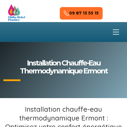
Skip to main content
09 87 13 55 15
Installation Chauffe-Eau
Thermodynamique Ermont
Installation chauffe-eau
thermodynamique Ermont :
Optimisez votre confort énergétique