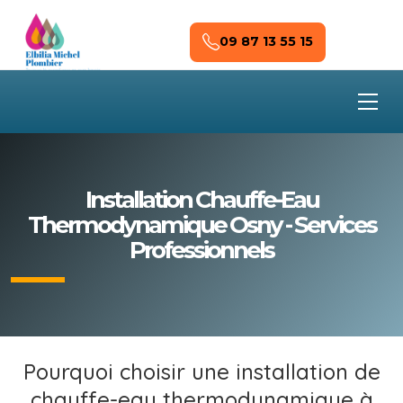
Skip to main content
09 87 13 55 15
Installation Chauffe-Eau
Thermodynamique Osny - Services
Professionnels
Pourquoi choisir une installation de
chauffe-eau thermodynamique à