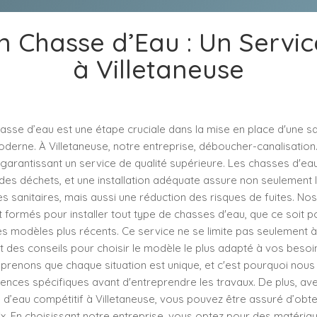
on Chasse d’Eau : Un Servic
à Villetaneuse
chasse d’eau est une étape cruciale dans la mise en place d'une sa
oderne. À Villetaneuse, notre entreprise, déboucher-canalisation.
arantissant un service de qualité supérieure. Les chasses d'eau
des déchets, et une installation adéquate assure non seulement 
 sanitaires, mais aussi une réduction des risques de fuites. No
 formés pour installer tout type de chasses d'eau, que ce soit 
es modèles plus récents. Ce service ne se limite pas seulement à l
 des conseils pour choisir le modèle le plus adapté à vos besoin
renons que chaque situation est unique, et c'est pourquoi nous
ences spécifiques avant d'entreprendre les travaux. De plus, ave
e d’eau compétitif à Villetaneuse, vous pouvez être assuré d’obten
ix. En choisissant notre entreprise, vous optez pour des matéria