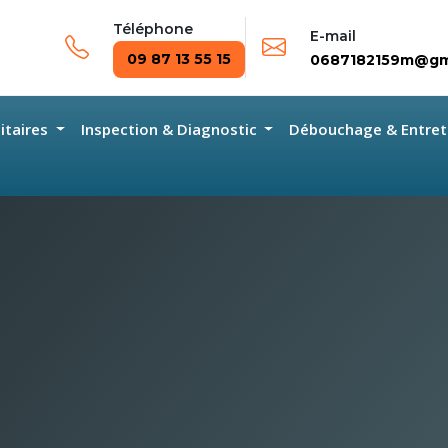
Téléphone
E-mail
09 87 13 55 15
0687182159m@gm
nitaires
Inspection & Diagnostic
Débouchage & Entret