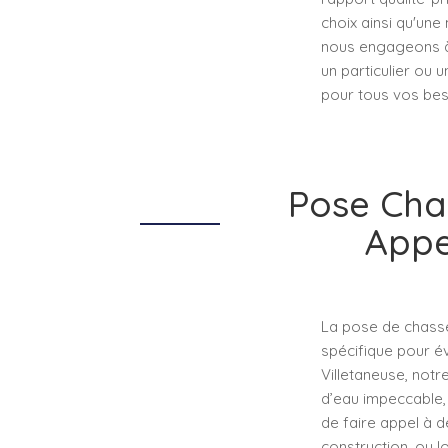
choix ainsi qu'une 
nous engageons à 
un particulier ou 
pour tous vos beso
Pose Cha
Appe
La pose de chasse 
spécifique pour év
Villetaneuse, not
d’eau impeccable, 
de faire appel à 
construction, ou l