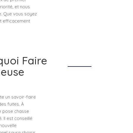
riorité, et nous
e. Que vous soyez
et efficacement
uoi Faire
neuse
te un savoir-faire
es fuites. À
de pose chasse
Il est conseillé
nouvelle
nnel saura choisir