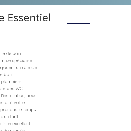
e Essentiel
lle de bain
fr, se spécialise
 jouent un rôle clé
le bon
s plombiers
pour des WC
'installation, nous
s et à votre
 prenons le temps
c un tarif
ir un excellent
ux de premier