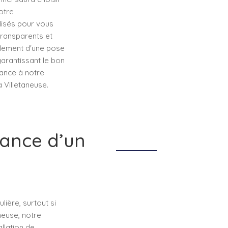
otre
lisés pour vous
 transparents et
eulement d'une pose
garantissant le bon
iance à notre
Villetaneuse.
tance d’un
ière, surtout si
neuse, notre
llation de