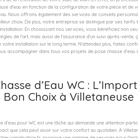
sse d'eau en fonction de la configuration de votre pièce et de v
u. Nous offrons également des services de conseils personna
illeur choix. De plus, notre entreprise se distingue par ses tarifs
'installation. En choisissant nos services, vous bénéficiez non s
règles de l'art, mais aussi de l'assurance d'un suivi après-vente, 
votre installation sur le long terme. N'attendez plus, faites conf
ous accompagner dans tous vos projets de pose chasse d’eau à 
 Chasse d’Eau WC : L’Impor
Bon Choix à Villetaneuse
se d’eau pour WC est une tâche qui demande une attention particul
mpact que cela peut avoir sur votre confort au quotidien. À Villeta
her-canalisation.fr, propose une gamme de services pour l'insta