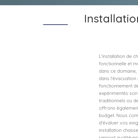
Installati
L'installation de 
fonctionnelle et m
dans ce domaine, g
dans l'évacuation 
fonctionnement des
expérimentés sont
traditionnels ou d
offrons également
budget. Nous comp
d'évaluer vos exig
installation chass
rapport qualité-pr