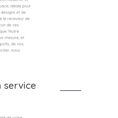
pace, idéale pour
e designs et de
e le receveur de
acun de ces
ique. Notre
ur mesure, et
goûts, de vos
iciter, nous
 service
lité de votre