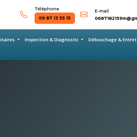
Téléphone
E-mail
09 87 13 55 15
0687182159m@gm
nitaires
Inspection & Diagnostic
Débouchage & Entret