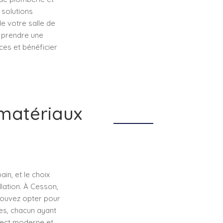
 solutions
e votre salle de
z prendre une
ces et bénéficier
 matériaux
in, et le choix
llation. À Cesson,
pouvez opter pour
es, chacun ayant
pect moderne et