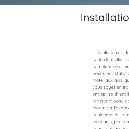
Installat
L'installation de
souhaitant allier 
complètement l'esp
pour une installat
matériaux, ainsi q
vous soyez en trai
entreprise d'insta
réaliser la pose 
maximiser l'espace,
équipements, comm
massants, peut amé
nous nous assuron