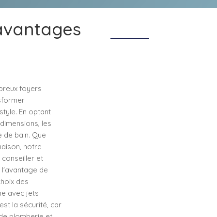
 avantages
breux foyers
nsformer
style. En optant
 dimensions, les
e de bain. Que
maison, notre
conseiller et
 l'avantage de
choix des
e avec jets
st la sécurité, car
de plomberie et