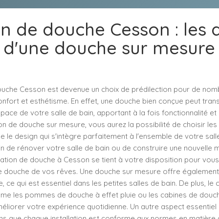
ion de douche Cesson : les
d'une douche sur mesure
 douche Cesson est devenue un choix de prédilection pour de nom
confort et esthétisme. En effet, une douche bien conçue peut tra
ace de votre salle de bain, apportant à la fois fonctionnalité et 
ion de douche sur mesure, vous aurez la possibilité de choisir les
ue le design qui s'intègre parfaitement à l'ensemble de votre sall
n de rénover votre salle de bain ou de construire une nouvelle 
llation de douche à Cesson se tient à votre disposition pour vous 
de douche de vos rêves. Une douche sur mesure offre également
 ce qui est essentiel dans les petites salles de bain. De plus, le 
e les pommes de douche à effet pluie ou les cabines de douch
liorer votre expérience quotidienne. Un autre aspect essentiel e
s que chaque installation est conforme aux normes en matière 