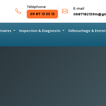
Téléphone
E-mail
09 87 13 55 15
0687182159m@gm
nitaires
Inspection & Diagnostic
Débouchage & Entret