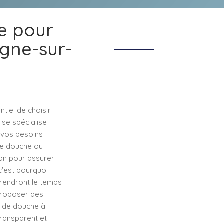
se pour
agne-sur-
tiel de choisir
 se spécialise
à vos besoins
le douche ou
ion pour assurer
c'est pourquoi
prendront le temps
proposer des
on de douche à
ransparent et