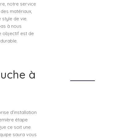
re, notre service
 des matériaux,
style de vie.
 pas à nous
e objectif est de
 durable.
ouche à
se d'installation
remière étape
Que ce soit une
équipe saura vous