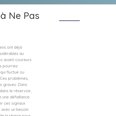
 à Ne Pas
ens ont déjà
sidérables au
nes avant-coureurs
s pourriez
qui fluctue ou
t. Ces problèmes,
us graves. Dans
dans le réservoir,
e une défaillance
er ces signaux
t avec un besoin
 de la région pour