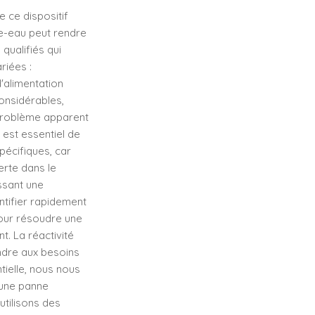
 ce dispositif
fe-eau peut rendre
qualifiés qui
riées :
'alimentation
onsidérables,
 problème apparent
 est essentiel de
écifiques, car
rte dans le
ssant une
ntifier rapidement
pour résoudre une
. La réactivité
ndre aux besoins
tielle, nous nous
 une panne
utilisons des