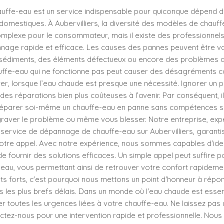
ffe-eau est un service indispensable pour quiconque dépend de
domestiques. À Aubervilliers, la diversité des modèles de chauf
complexe pour le consommateur, mais il existe des professionnels 
nage rapide et efficace. Les causes des pannes peuvent être va
 sédiments, des éléments défectueux ou encore des problèmes d
auffe-eau qui ne fonctionne pas peut causer des désagréments c
iver, lorsque l’eau chaude est presque une nécessité. Ignorer un
 des réparations bien plus coûteuses à l’avenir. Par conséquent, il
réparer soi-même un chauffe-eau en panne sans compétences sp
raver le problème ou même vous blesser. Notre entreprise, expe
 service de dépannage de chauffe-eau sur Aubervilliers, garanti
votre appel. Avec notre expérience, nous sommes capables d'ide
e fournir des solutions efficaces. Un simple appel peut suffire 
eau, vous permettant ainsi de retrouver votre confort rapidement
nts forts, c'est pourquoi nous mettons un point d'honneur à répo
s les plus brefs délais. Dans un monde où l'eau chaude est essen
 toutes les urgences liées à votre chauffe-eau. Ne laissez pas
actez-nous pour une intervention rapide et professionnelle. Nous 