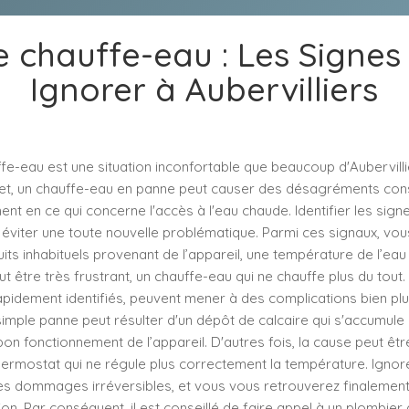
 chauffe-eau : Les Signes
Ignorer à Aubervilliers
fe-eau est une situation inconfortable que beaucoup d'Aubervilli
fet, un chauffe-eau en panne peut causer des désagréments con
nt en ce qui concerne l'accès à l'eau chaude. Identifier les sig
 éviter une toute nouvelle problématique. Parmi ces signaux, vou
ts inhabituels provenant de l’appareil, une température de l’eau 
ut être très frustrant, un chauffe-eau qui ne chauffe plus du tou
rapidement identifiés, peuvent mener à des complications bien pl
simple panne peut résulter d'un dépôt de calcaire qui s'accumule 
 bon fonctionnement de l’appareil. D'autres fois, la cause peut êtr
hermostat qui ne régule plus correctement la température. Ignor
es dommages irréversibles, et vous vous retrouverez finalemen
on. Par conséquent, il est conseillé de faire appel à un plombier