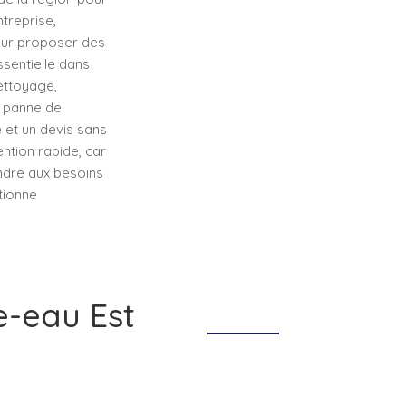
treprise,
pour proposer des
sentielle dans
nettoyage,
e panne de
 et un devis sans
ntion rapide, car
ndre aux besoins
tionne
e-eau Est