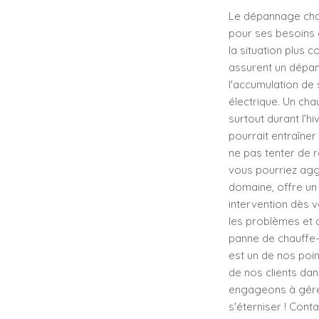
Le dépannage chau
pour ses besoins 
la situation plus 
assurent un dépan
l'accumulation de
électrique. Un ch
surtout durant l’h
pourrait entraîner
ne pas tenter de 
vous pourriez agg
domaine, offre un
intervention dès 
les problèmes et d
panne de chauffe-
est un de nos poi
de nos clients dan
engageons à gérer
s'éterniser ! Cont