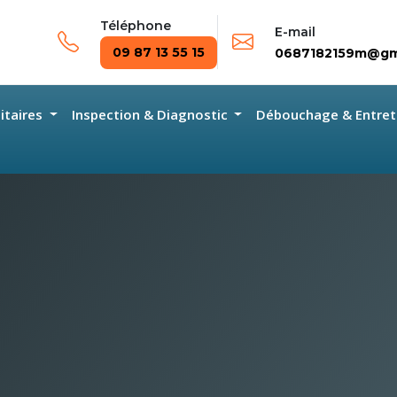
Téléphone
E-mail
09 87 13 55 15
0687182159m@gm
nitaires
Inspection & Diagnostic
Débouchage & Entret