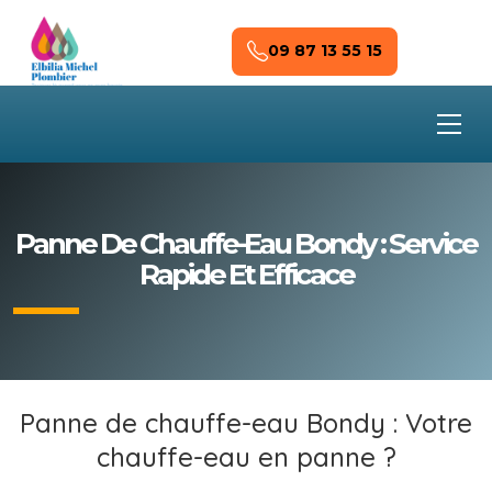
Skip to main content
09 87 13 55 15
Panne De Chauffe-Eau Bondy : Service
Rapide Et Efficace
Panne de chauffe-eau Bondy : Votre
chauffe-eau en panne ?