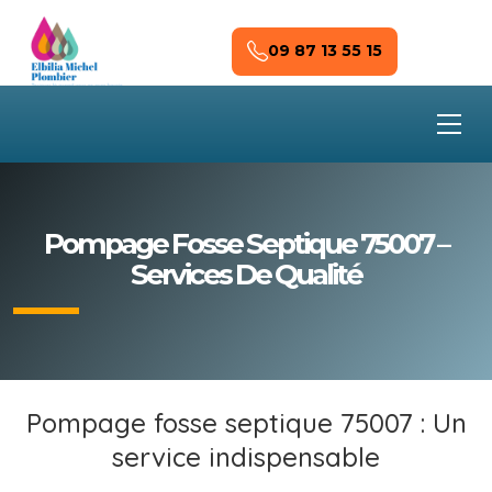
Skip to main content
09 87 13 55 15
Pompage Fosse Septique 75007 –
Services De Qualité
Pompage fosse septique 75007 : Un
service indispensable