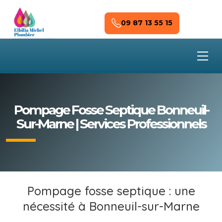
Skip to main content
09 87 13 55 15
Pompage Fosse Septique Bonneuil-
Sur-Marne | Services Professionnels
Pompage fosse septique : une
nécessité à Bonneuil-sur-Marne