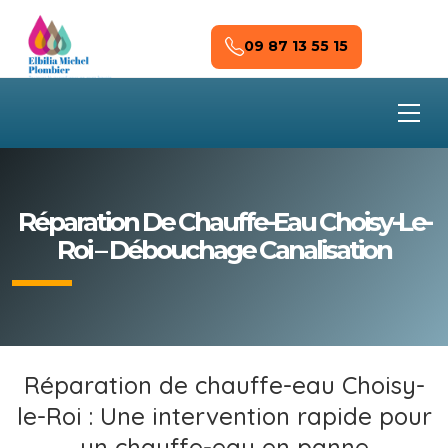
Skip to main content
09 87 13 55 15
Réparation De Chauffe-Eau Choisy-Le-
Roi – Débouchage Canalisation
Réparation de chauffe-eau Choisy-
le-Roi : Une intervention rapide pour
un chauffe-eau en panne