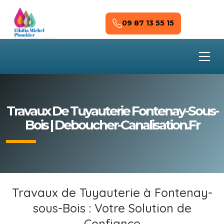
Skip to main content
09 87 13 55 15
Travaux De Tuyauterie Fontenay-Sous-
Bois | Deboucher-Canalisation.fr
Travaux de Tuyauterie à Fontenay-
sous-Bois : Votre Solution de
Confiance