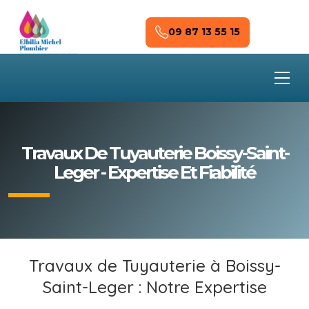
Skip to main content
09 87 13 55 15
Travaux De Tuyauterie Boissy-Saint-
Leger - Expertise Et Fiabilité
Travaux de Tuyauterie à Boissy-
Saint-Leger : Notre Expertise