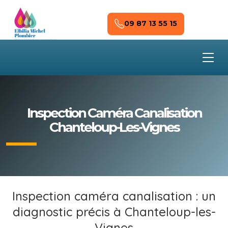
Skip to main content
09 87 13 55 15
Inspection Caméra Canalisation
Chanteloup-Les-Vignes
Inspection caméra canalisation : un
diagnostic précis à Chanteloup-les-
Vignes