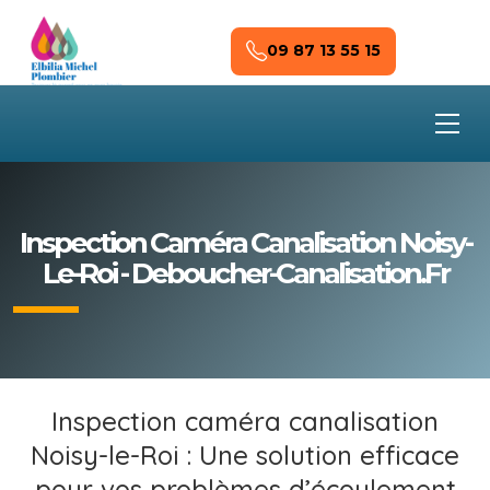
Skip to main content
09 87 13 55 15
Inspection Caméra Canalisation Noisy-
Le-Roi - Deboucher-Canalisation.fr
Inspection caméra canalisation
Noisy-le-Roi : Une solution efficace
pour vos problèmes d’écoulement