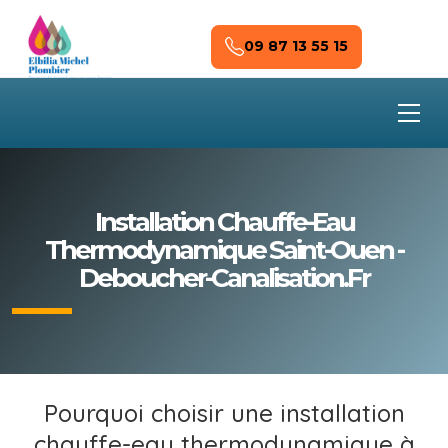
Skip to main content
09 87 13 55 15
Installation Chauffe-Eau
Thermodynamique Saint-Ouen -
Deboucher-Canalisation.fr
Pourquoi choisir une installation
chauffe-eau thermodynamique à