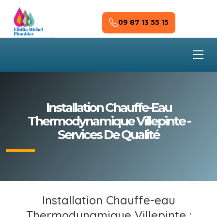
Skip to main content
09 87 13 55 15
Installation Chauffe-Eau
Thermodynamique Villepinte -
Services De Qualité
Installation Chauffe-eau
Thermodynamique Villepinte :